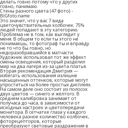
делать говно потому что у других
говно, панимаю.
Стены разного цвета (47 фото) -
BIGfoto.name
Это значит, что у вас 7 вида
цветочувствительных колбочек. 75%
людей попадают в эту категорию.
Проблема не в том, как выглядит у
меня. В общем то если ты этого не
понимаешь, то фотограф ты и вправду
не то что бы говно, но
недоразобравшийся в матчасти.
Художник использовал тот же эффект
смены освещения, который разделил
мир на два лагеря из-за цвета платья.
Вторая рекомендация Дмитрия —
избегать использования излишне
насыщенных оттенков, которые могут
упроститься на более простых дисплеях.
На самом деле оно состоит из полосок
двух цветов — синего и жёлтого. В
среднем калибровка занимает от
получаса до часа, в зависимости от
исходных настроек и цветопередачи
монитора. В сетчатке глаза у каждого
человека разное количество колбочек,
фоторецепторов, которые
преобразуют световые раздражения в