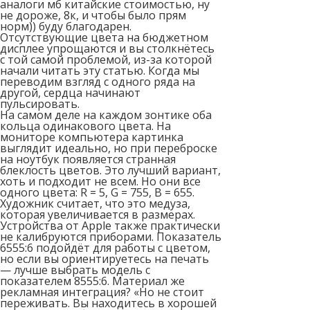
аналоги мб китайские стоимостью, ну
не дороже, 8к, и чтобы было прям
норм)) буду благодарен.
Отсутствующие цвета на бюджетном
дисплее упрощаются и вы столкнётесь
с той самой проблемой, из-за которой
начали читать эту статью. Когда мы
переводим взгляд с одного ряда на
другой, сердца начинают
пульсировать.
На самом деле на каждом зонтике оба
кольца одинакового цвета. На
мониторе компьютера картинка
выглядит идеально, но при переброске
на ноутбук появляется странная
блеклость цветов. Это лучший вариант,
хоть и подходит не всем. Но они все
одного цвета: R = 5, G = 755, B = 655.
Художник считает, что это медуза,
которая увеличивается в размерах.
Устройства от Apple также практически
не калибруются приборами. Показатель
6555:6 подойдёт для работы с цветом,
но если вы ориентируетесь на печать
— лучше выбрать модель с
показателем 8555:6. Материал же
рекламная интеграция? «Но не стоит
переживать. Вы находитесь в хорошей