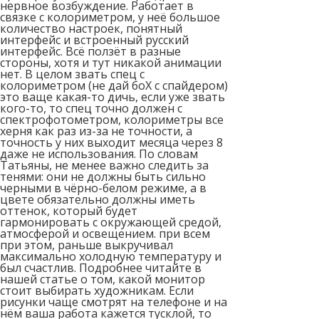
нервное возбуждение. Работает в
связке с колориметром, у неё большое
количество настроек, понятный
интерфейс и встроенный русский
интерфейс. Всё ползёт в разные
стороны, хотя и тут никакой анимации
нет. В целом звать спец с
колориметром (не дай боХ с спайдером)
это ваще какая-то дичь, если уже звать
кого-то, то спец точно должен с
спектрофотометром, колориметры все
херня как раз из-за не точности, а
точность у них выходит месяца через 8
даже не использования. По словам
Татьяны, не менее важно следить за
тенями: они не должны быть сильно
черными в чёрно-белом режиме, а в
цвете обязательно должны иметь
оттенок, который будет
гармонировать с окружающей средой,
атмосферой и освещением. при всем
при этом, раньше выкручивал
максимально холодную температуру и
был счастлив. Подробнее читайте в
нашей статье о том, какой монитор
стоит выбирать художникам. Если
рисунки чаще смотрят на телефоне и на
нём ваша работа кажется тусклой, то