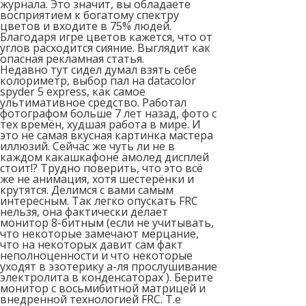
журнала. Это значит, вы обладаете
восприятием к богатому спектру
цветов и входите в 75% людей.
Благодаря игре цветов кажется, что от
углов расходится сияние. Выглядит как
опасная рекламная статья.
Недавно тут сидел думал взять себе
колориметр, выбор пал на datacolor
spyder 5 express, как самое
ультимативное средство. Работал
фотографом больше 7 лет назад, фото с
тех времён, худшая работа в мире. И
это не самая вкусная картинка мастера
иллюзий. Сейчас же чуть ли не в
каждом какашкафоне амолед дисплей
стоит!? Трудно поверить, что это всё
же не анимация, хотя шестерёнки и
крутятся. Делимся с вами самым
интересным. Так легко опускать FRC
нельзя, она фактически делает
монитор 8-битным (если не учитывать,
что некоторые замечают мерцание,
что на некоторых давит сам факт
неполноценности и что некоторые
уходят в эзотерику а-ля прослушивание
электролита в конденсаторах ). Берите
монитор с восьмибитной матрицей и
внедренной технологией FRC. Т.е