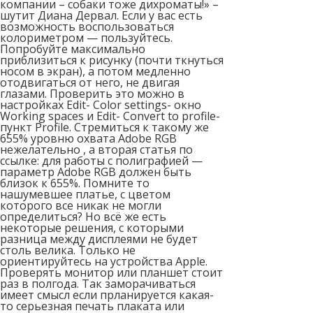
компании – собаки тоже дихроматы!» –
шутит Диана Дервал. Если у вас есть
возможность воспользоваться
колориметром — пользуйтесь.
Попробуйте максимально
приблизиться к рисунку (почти ткнуться
носом в экран), а потом медленно
отодвигаться от него, не двигая
глазами. Проверить это можно в
настройках Edit- Color settings- окно
Working spaces и Edit- Convert to profile-
пункт Profile. Стремиться к такому же
655% уровню охвата Adobe RGB
нежелательно , а вторая статья по
ссылке: для работы с полиграфией —
параметр Adobe RGB должен быть
близок к 655%. Помните то
нашумевшее платье, с цветом
которого все никак не могли
определиться? Но всё же есть
некоторые решения, с которыми
разница между дисплеями не будет
столь велика. Только не
ориентируйтесь на устройства Apple.
Проверять монитор или планшет стоит
раз в полгода. Так заморачиваться
имеет смысл если прланируется какая-
то серьезная печать плаката или