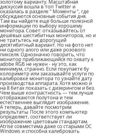
золотому варианту. Масштабная
дискуссия вошла в топ Twitter и
оказалась в разделе " Моменты ", где
обсуждаются основные события дня.
Там вы найдете ещё больше полезной
информации по выбору хорошему
монитора. Совет: отказывайтесь от
дешёвых шестибитных мониторов, но и
не тратьтесь на дорогущий
десятибитный вариант. Но на фото нет
ни одного алого или даже розового
пикселя. Однозначно говорить, что
монитор приближающийся по охвату к
adobe RGB не нужен - ну это, как
минимум, странно. Если покупаете бу
колориметр или заказывайте услуги по
калибровке монитора то узнайте дату
производства аппарата. Хотя можно и
на 8 битах показать с дизерингом и без.
Чем выше контрастность — тем лучше
отображаются полутона и тем
естественнее выглядит изображение.
А теперь, давайте посмотрим
результаты. После этого компьютер
определяет, соответствует ли
изображение цветовым стандартам.
Atrise совместима даже со старыми ОС
Windows и способна калибровать