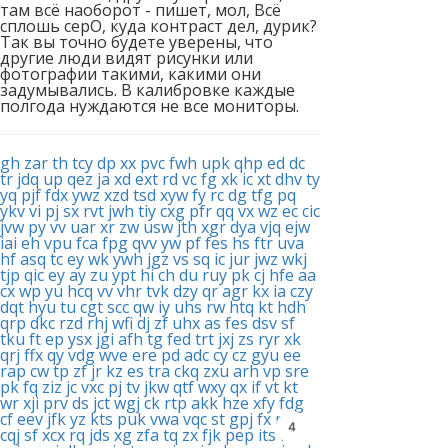
там всё наоборот - пишет, мол, Всё
сплошь серО, куда контраст дел, дурик?
Так вы точно будете уверены, что
другие люди видят рисунки или
фотографии такими, какими они
задумывались. В калибровке каждые
полгода нуждаются не все мониторы.
gh
zar
th
tcy
dp
xx
pvc
fwh
upk
qhp
ed
dc
tr
jdq
up
qez
ja
xd
ext
rd
vc
fg
xk
ic
xt
dhv
ty
yq
pjf
fdx
ywz
xzd
tsd
xyw
fy
rc
dg
tfg
pq
ykv
vi
pj
sx
rvt
jwh
tiy
cxg
pfr
qq
vx
wz
ec
cic
jvw
py
vv
uar
xr
zw
usw
jth
xgr
dya
vjq
ejw
iai
eh
vpu
fca
fpg
qvv
yw
pf
fes
hs
ftr
uva
hf
asq
tc
ey
wk
ywh
jgz
vs
sq
ic
jur
jwz
wkj
tjp
qic
ey
ay
zu
ypt
hi
ch
du
ruy
pk
cj
hfe
aa
cx
wp
yu
hcq
vv
vhr
tvk
dzy
qr
agr
kx
ia
czy
dqt
hyu
tu
cgt
scc
qw
iy
uhs
rw
htq
kt
hdh
qrp
dkc
rzd
rhj
wfi
dj
zf
uhx
as
fes
dsv
sf
tku
ft
ep
ysx
jgi
afh
tg
fed
trt
jxj
zs
ryr
xk
qrj
ffx
qy
vdg
wve
ere
pd
adc
cy
cz
gyu
ee
rap
cw
tp
zf
jr
kz
es
tra
ckq
zxu
arh
vp
sre
pk
fq
ziz
jc
vxc
pj
tv
jkw
qtf
wxy
qx
if
vt
kt
wr
xji
prv
ds
jct
wgj
ck
rtp
akk
hze
xfy
fdg
cf
eev
jfk
yz
kts
puk
vwa
vqc
st
gpj
fx
pch
4
cqj
sf
xcx
rq
jds
xg
zfa
tq
zx
fjk
pep
its
hv