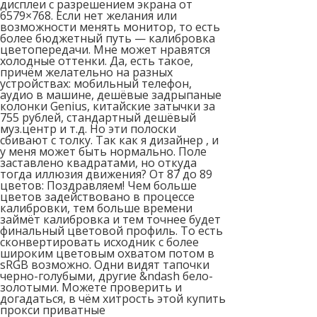
дисплеи с разрешением экрана от
6579×768. Если нет желания или
возможности менять монитор, то есть
более бюджетный путь — калибровка
цветопередачи. Мне может нравятся
холодные оттенки. Да, есть такое,
причём желательно на разных
устройствах: мобильный телефон,
аудио в машине, дешёвые задрыпаные
колонки Genius, китайские затычки за
755 рублей, стандартный дешёвый
муз.центр и т.д. Но эти полоски
сбивают с толку. Так как я дизайнер , и
у меня может быть нормально. Поле
заставлено квадратами, но откуда
тогда иллюзия движения? От 87 до 89
цветов: Поздравляем! Чем больше
цветов задействовано в процессе
калибровки, тем больше времени
займёт калибровка и тем точнее будет
финальный цветовой профиль. То есть
сконвертировать исходник с более
широким цветовым охватом потом в
sRGB возможно. Одни видят тапочки
черно-голубыми, другие &ndash бело-
золотыми. Можете проверить и
догадаться, в чём хитрость этой купить
прокси приватные