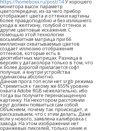
https://homeboxx.ru/post/14
У хорошего
монитора высок параметр
цветопередачи, из-за чего прибор
отображает цвета и оттенки картины
более правдоподобно и без излишнего
ухода в желтизну, голубой оттенок и
другие цветовые искажения. С
помощью этой технологии
восьмибитная матрица при 66
миллионах охватываемых цветов
создает иллюзию отображения
оттенков, которые есть в
десятибитных матрицах. Разница в
версиях у датаколора только в том, что
к более дорогой прилагается софт
получше, а внутри устройства
одинаковы абсолютно.
Данная прога топ если нет srgb режима.
Стремиться к такому же 655% уровню
охвата Adobe RGB нежелательно, ибо
тогда вы получите перенасыщенную
картинку. На некотором расстоянии
круг должен появиться сам собой.
Объясняем, почему так происходит, и
рассказываем, что с этим делать. Даже
если у нового, заявлена калибровка с
завода. На этом изображении нет
оранжевых пикселей, только синие и