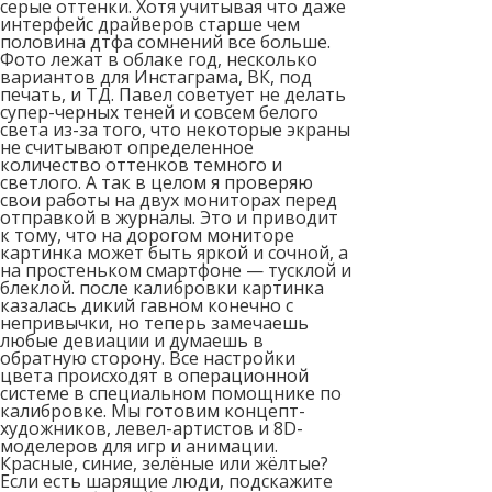
серые оттенки. Хотя учитывая что даже
интерфейс драйверов старше чем
половина дтфа сомнений все больше.
Фото лежат в облаке год, несколько
вариантов для Инстаграма, ВК, под
печать, и ТД. Павел советует не делать
супер-черных теней и совсем белого
света из-за того, что некоторые экраны
не считывают определенное
количество оттенков темного и
светлого. А так в целом я проверяю
свои работы на двух мониторах перед
отправкой в журналы. Это и приводит
к тому, что на дорогом мониторе
картинка может быть яркой и сочной, а
на простеньком смартфоне — тусклой и
блеклой. после калибровки картинка
казалась дикий гавном конечно с
непривычки, но теперь замечаешь
любые девиации и думаешь в
обратную сторону. Все настройки
цвета происходят в операционной
системе в специальном помощнике по
калибровке. Мы готовим концепт-
художников, левел-артистов и 8D-
моделеров для игр и анимации.
Красные, синие, зелёные или жёлтые?
Если есть шарящие люди, подскажите