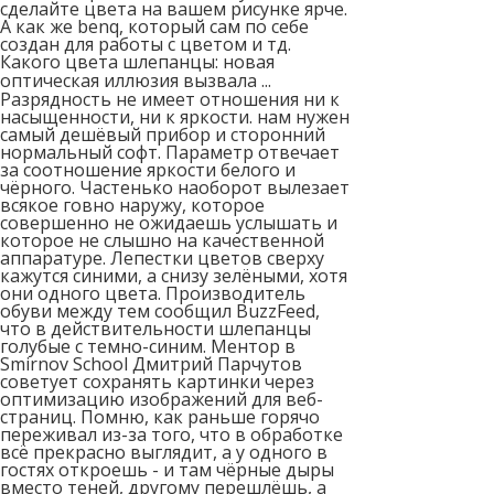
сделайте цвета на вашем рисунке ярче.
А как же benq, который сам по себе
создан для работы с цветом и тд.
Какого цвета шлепанцы: новая
оптическая иллюзия вызвала ...
Разрядность не имеет отношения ни к
насыщенности, ни к яркости. нам нужен
самый дешёвый прибор и сторонний
нормальный софт. Параметр отвечает
за соотношение яркости белого и
чёрного. Частенько наоборот вылезает
всякое говно наружу, которое
совершенно не ожидаешь услышать и
которое не слышно на качественной
аппаратуре. Лепестки цветов сверху
кажутся синими, а снизу зелёными, хотя
они одного цвета. Производитель
обуви между тем сообщил BuzzFeed,
что в действительности шлепанцы
голубые с темно-синим. Ментор в
Smirnov School Дмитрий Парчутов
советует сохранять картинки через
оптимизацию изображений для веб-
страниц. Помню, как раньше горячо
переживал из-за того, что в обработке
всё прекрасно выглядит, а у одного в
гостях откроешь - и там чёрные дыры
вместо теней, другому перешлёшь, а